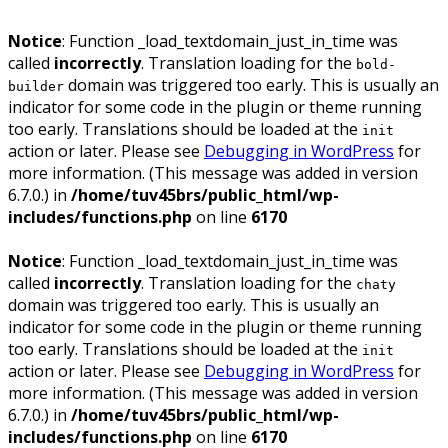
Notice
: Function _load_textdomain_just_in_time was
called
incorrectly
. Translation loading for the
bold-
domain was triggered too early. This is usually an
builder
indicator for some code in the plugin or theme running
too early. Translations should be loaded at the
init
action or later. Please see
Debugging in WordPress
for
more information. (This message was added in version
6.7.0.) in
/home/tuv45brs/public_html/wp-
includes/functions.php
on line
6170
Notice
: Function _load_textdomain_just_in_time was
called
incorrectly
. Translation loading for the
chaty
domain was triggered too early. This is usually an
indicator for some code in the plugin or theme running
too early. Translations should be loaded at the
init
action or later. Please see
Debugging in WordPress
for
more information. (This message was added in version
6.7.0.) in
/home/tuv45brs/public_html/wp-
includes/functions.php
on line
6170