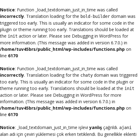
Notice
: Function _load_textdomain_just_in_time was called
incorrectly
. Translation loading for the
domain was
bold-builder
triggered too early. This is usually an indicator for some code in the
plugin or theme running too early. Translations should be loaded at
the
action or later. Please see
Debugging in WordPress
for
init
more information. (This message was added in version 6.7.0.) in
/home/tuv45brs/public_html/wp-includes/functions.php
on
line
6170
Notice
: Function _load_textdomain_just_in_time was called
incorrectly
. Translation loading for the
domain was triggered
chaty
too early. This is usually an indicator for some code in the plugin or
theme running too early. Translations should be loaded at the
init
action or later. Please see
Debugging in WordPress
for more
information. (This message was added in version 6.7.0.) in
/home/tuv45brs/public_html/wp-includes/functions.php
on
line
6170
Notice
: _load_textdomain_just_in_time işlevi
yanlış
çağrıldı.
ajani
alan adı için çeviri yüklemesi çok erken tetiklendi. Bu genellikle eklenti