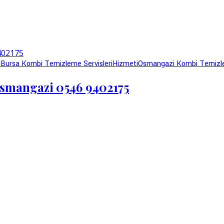
i
Bursa Kombi Temizleme Servisleri
Hizmeti
Osmangazi Kombi Temizl
Osmangazi 0546 9402175