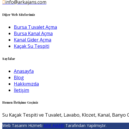
info@arkajans.com
Diğer Web Sitelerimiz
Bursa Tuvalet Açma
Bursa Kanal Açma
Kanal Gider Açma
Kaçak Su Tespiti
Sayfalar
Anasayfa
Blog
Hakkımızda
İletişim
Hemen İletişime Geçiniz
Su Kaçak Tespiti ve Tuvalet, Lavabo, Klozet, Kanal, Banyo G
Web Tasarım Hizmeti
ARK AJANS
Tarafından Yapılmıştır.