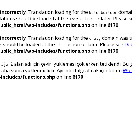
incorrectly
. Translation loading for the
domain
bold-builder
lations should be loaded at the
action or later. Please 
init
ublic_html/wp-includes/functions.php
on line
6170
incorrectly
. Translation loading for the
domain was tri
chaty
ns should be loaded at the
action or later. Please see
Deb
init
ublic_html/wp-includes/functions.php
on line
6170
.
alan adı için çeviri yüklemesi çok erken tetiklendi. Bu
ajani
ha sonra yüklenmelidir. Ayrıntılı bilgi almak için lütfen
Wor
includes/functions.php
on line
6170