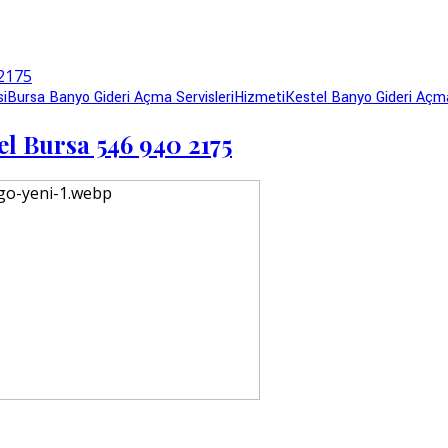
si
Bursa Banyo Gideri Açma Servisleri
Hizmeti
Kestel Banyo Gideri Açm
el Bursa 546 940 2175