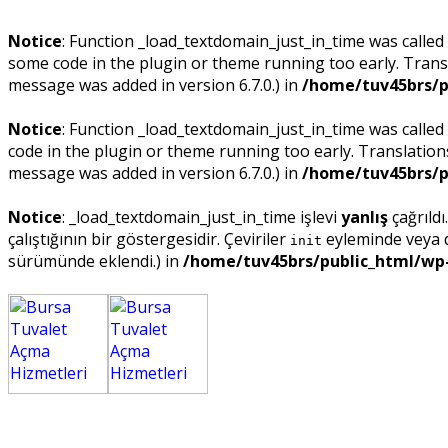
Notice
: Function _load_textdomain_just_in_time was called
some code in the plugin or theme running too early. Trans
message was added in version 6.7.0.) in
/home/tuv45brs/p
Notice
: Function _load_textdomain_just_in_time was called
code in the plugin or theme running too early. Translatio
message was added in version 6.7.0.) in
/home/tuv45brs/p
Notice
: _load_textdomain_just_in_time işlevi
yanlış
çağrıldı
çalıştığının bir göstergesidir. Çeviriler
eyleminde veya da
init
sürümünde eklendi.) in
/home/tuv45brs/public_html/wp-