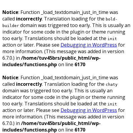
Notice
: Function _load_textdomain_just_in_time was
called
incorrectly
. Translation loading for the
bold-
domain was triggered too early. This is usually an
builder
indicator for some code in the plugin or theme running
too early. Translations should be loaded at the
init
action or later. Please see
Debugging in WordPress
for
more information. (This message was added in version
6.7.0.) in
/home/tuv45brs/public_html/wp-
includes/functions.php
on line
6170
Notice
: Function _load_textdomain_just_in_time was
called
incorrectly
. Translation loading for the
chaty
domain was triggered too early. This is usually an
indicator for some code in the plugin or theme running
too early. Translations should be loaded at the
init
action or later. Please see
Debugging in WordPress
for
more information. (This message was added in version
6.7.0.) in
/home/tuv45brs/public_html/wp-
includes/functions.php
on line
6170