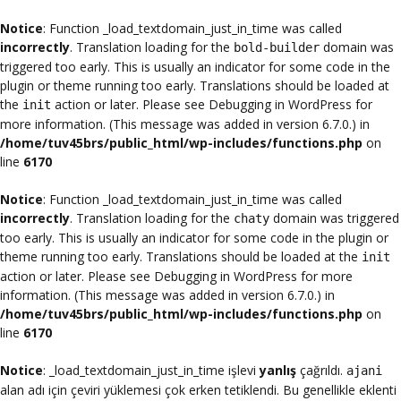
Notice
: Function _load_textdomain_just_in_time was called
incorrectly
. Translation loading for the
domain was
bold-builder
triggered too early. This is usually an indicator for some code in the
plugin or theme running too early. Translations should be loaded at
the
action or later. Please see
Debugging in WordPress
for
init
more information. (This message was added in version 6.7.0.) in
/home/tuv45brs/public_html/wp-includes/functions.php
on
line
6170
Notice
: Function _load_textdomain_just_in_time was called
incorrectly
. Translation loading for the
domain was triggered
chaty
too early. This is usually an indicator for some code in the plugin or
theme running too early. Translations should be loaded at the
init
action or later. Please see
Debugging in WordPress
for more
information. (This message was added in version 6.7.0.) in
/home/tuv45brs/public_html/wp-includes/functions.php
on
line
6170
Notice
: _load_textdomain_just_in_time işlevi
yanlış
çağrıldı.
ajani
alan adı için çeviri yüklemesi çok erken tetiklendi. Bu genellikle eklenti