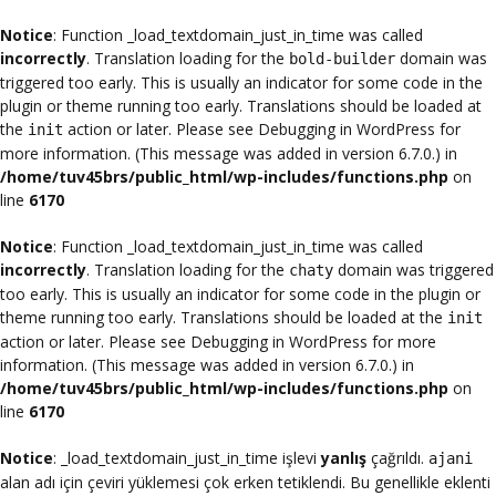
Notice
: Function _load_textdomain_just_in_time was called
incorrectly
. Translation loading for the
domain was
bold-builder
triggered too early. This is usually an indicator for some code in the
plugin or theme running too early. Translations should be loaded at
the
action or later. Please see
Debugging in WordPress
for
init
more information. (This message was added in version 6.7.0.) in
/home/tuv45brs/public_html/wp-includes/functions.php
on
line
6170
Notice
: Function _load_textdomain_just_in_time was called
incorrectly
. Translation loading for the
domain was triggered
chaty
too early. This is usually an indicator for some code in the plugin or
theme running too early. Translations should be loaded at the
init
action or later. Please see
Debugging in WordPress
for more
information. (This message was added in version 6.7.0.) in
/home/tuv45brs/public_html/wp-includes/functions.php
on
line
6170
Notice
: _load_textdomain_just_in_time işlevi
yanlış
çağrıldı.
ajani
alan adı için çeviri yüklemesi çok erken tetiklendi. Bu genellikle eklenti