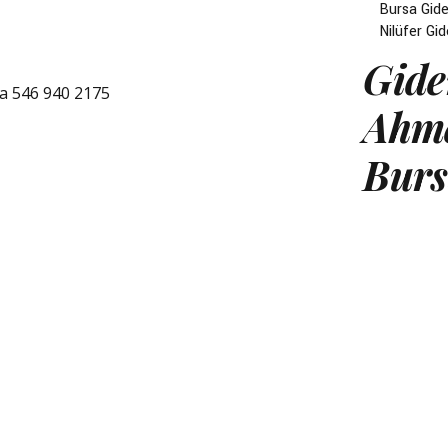
Bursa Gide
Nilüfer Gi
Gide
Ahme
Burs