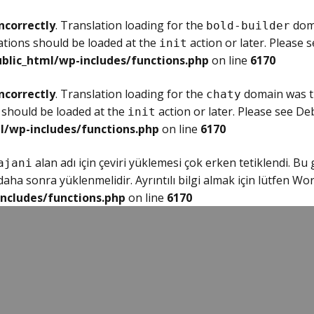
ncorrectly
. Translation loading for the
doma
bold-builder
ations should be loaded at the
action or later. Please 
init
blic_html/wp-includes/functions.php
on line
6170
ncorrectly
. Translation loading for the
domain was tr
chaty
 should be loaded at the
action or later. Please see
Deb
init
l/wp-includes/functions.php
on line
6170
alan adı için çeviri yüklemesi çok erken tetiklendi. Bu
ajani
ha sonra yüklenmelidir. Ayrıntılı bilgi almak için lütfen
Wor
ncludes/functions.php
on line
6170