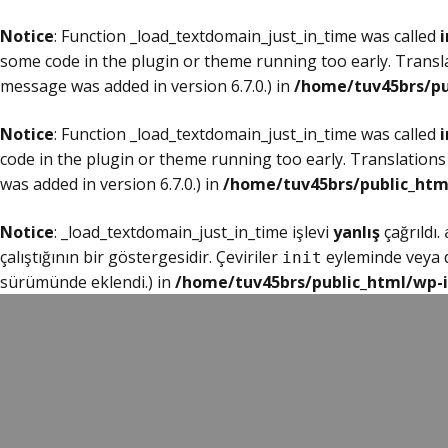
Notice
: Function _load_textdomain_just_in_time was called
i
some code in the plugin or theme running too early. Transl
message was added in version 6.7.0.) in
/home/tuv45brs/pu
Notice
: Function _load_textdomain_just_in_time was called
i
code in the plugin or theme running too early. Translations
was added in version 6.7.0.) in
/home/tuv45brs/public_htm
Notice
: _load_textdomain_just_in_time işlevi
yanlış
çağrıldı.
çalıştığının bir göstergesidir. Çeviriler
eyleminde veya da
init
sürümünde eklendi.) in
/home/tuv45brs/public_html/wp-i