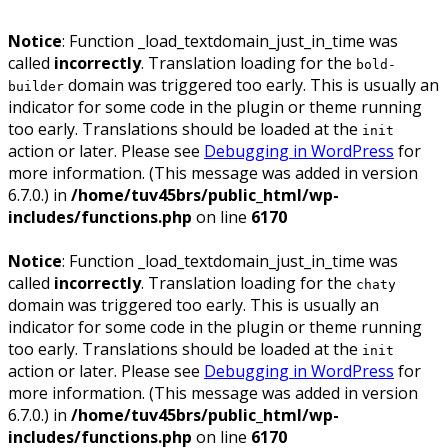
Notice
: Function _load_textdomain_just_in_time was
called
incorrectly
. Translation loading for the
bold-
domain was triggered too early. This is usually an
builder
indicator for some code in the plugin or theme running
too early. Translations should be loaded at the
init
action or later. Please see
Debugging in WordPress
for
more information. (This message was added in version
6.7.0.) in
/home/tuv45brs/public_html/wp-
includes/functions.php
on line
6170
Notice
: Function _load_textdomain_just_in_time was
called
incorrectly
. Translation loading for the
chaty
domain was triggered too early. This is usually an
indicator for some code in the plugin or theme running
too early. Translations should be loaded at the
init
action or later. Please see
Debugging in WordPress
for
more information. (This message was added in version
6.7.0.) in
/home/tuv45brs/public_html/wp-
includes/functions.php
on line
6170