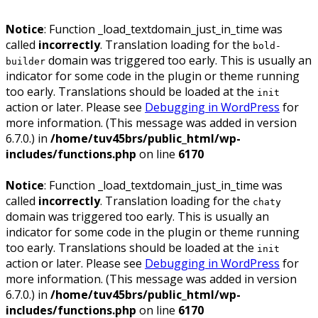
Notice
: Function _load_textdomain_just_in_time was
called
incorrectly
. Translation loading for the
bold-
domain was triggered too early. This is usually an
builder
indicator for some code in the plugin or theme running
too early. Translations should be loaded at the
init
action or later. Please see
Debugging in WordPress
for
more information. (This message was added in version
6.7.0.) in
/home/tuv45brs/public_html/wp-
includes/functions.php
on line
6170
Notice
: Function _load_textdomain_just_in_time was
called
incorrectly
. Translation loading for the
chaty
domain was triggered too early. This is usually an
indicator for some code in the plugin or theme running
too early. Translations should be loaded at the
init
action or later. Please see
Debugging in WordPress
for
more information. (This message was added in version
6.7.0.) in
/home/tuv45brs/public_html/wp-
includes/functions.php
on line
6170