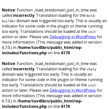
Notice
: Function _load_textdomain_just_in_time was
called
incorrectly
. Translation loading for the
bold-
domain was triggered too early. This is usually an
builder
indicator for some code in the plugin or theme running
too early. Translations should be loaded at the
init
action or later. Please see
Debugging in WordPress
for
more information. (This message was added in version
6.7.0.) in
/home/tuv45brs/public_html/wp-
includes/functions.php
on line
6170
Notice
: Function _load_textdomain_just_in_time was
called
incorrectly
. Translation loading for the
chaty
domain was triggered too early. This is usually an
indicator for some code in the plugin or theme running
too early. Translations should be loaded at the
init
action or later. Please see
Debugging in WordPress
for
more information. (This message was added in version
6.7.0.) in
/home/tuv45brs/public_html/wp-
includes/functions.php
on line
6170