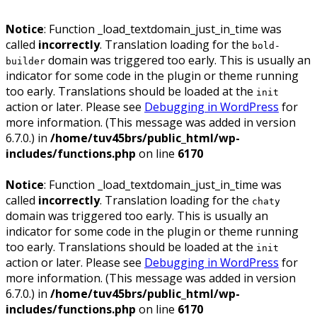
Notice
: Function _load_textdomain_just_in_time was
called
incorrectly
. Translation loading for the
bold-
domain was triggered too early. This is usually an
builder
indicator for some code in the plugin or theme running
too early. Translations should be loaded at the
init
action or later. Please see
Debugging in WordPress
for
more information. (This message was added in version
6.7.0.) in
/home/tuv45brs/public_html/wp-
includes/functions.php
on line
6170
Notice
: Function _load_textdomain_just_in_time was
called
incorrectly
. Translation loading for the
chaty
domain was triggered too early. This is usually an
indicator for some code in the plugin or theme running
too early. Translations should be loaded at the
init
action or later. Please see
Debugging in WordPress
for
more information. (This message was added in version
6.7.0.) in
/home/tuv45brs/public_html/wp-
includes/functions.php
on line
6170