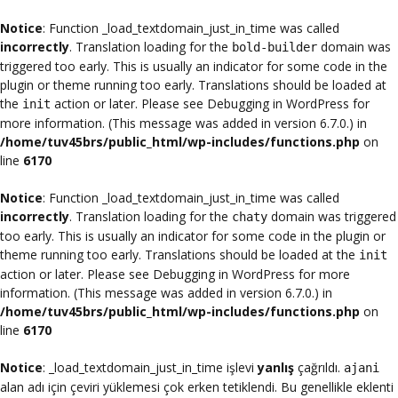
Notice
: Function _load_textdomain_just_in_time was called
incorrectly
. Translation loading for the
domain was
bold-builder
triggered too early. This is usually an indicator for some code in the
plugin or theme running too early. Translations should be loaded at
the
action or later. Please see
Debugging in WordPress
for
init
more information. (This message was added in version 6.7.0.) in
/home/tuv45brs/public_html/wp-includes/functions.php
on
line
6170
Notice
: Function _load_textdomain_just_in_time was called
incorrectly
. Translation loading for the
domain was triggered
chaty
too early. This is usually an indicator for some code in the plugin or
theme running too early. Translations should be loaded at the
init
action or later. Please see
Debugging in WordPress
for more
information. (This message was added in version 6.7.0.) in
/home/tuv45brs/public_html/wp-includes/functions.php
on
line
6170
Notice
: _load_textdomain_just_in_time işlevi
yanlış
çağrıldı.
ajani
alan adı için çeviri yüklemesi çok erken tetiklendi. Bu genellikle eklenti