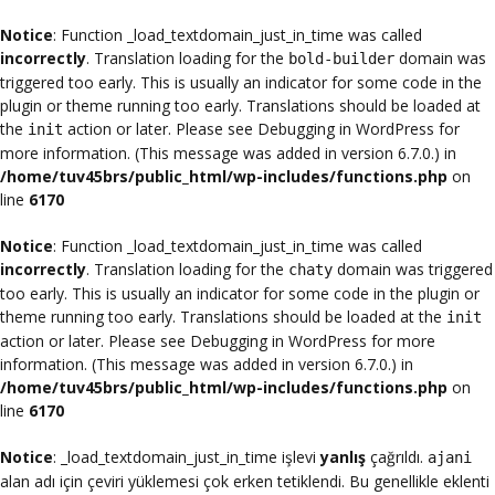
Notice
: Function _load_textdomain_just_in_time was called
incorrectly
. Translation loading for the
domain was
bold-builder
triggered too early. This is usually an indicator for some code in the
plugin or theme running too early. Translations should be loaded at
the
action or later. Please see
Debugging in WordPress
for
init
more information. (This message was added in version 6.7.0.) in
/home/tuv45brs/public_html/wp-includes/functions.php
on
line
6170
Notice
: Function _load_textdomain_just_in_time was called
incorrectly
. Translation loading for the
domain was triggered
chaty
too early. This is usually an indicator for some code in the plugin or
theme running too early. Translations should be loaded at the
init
action or later. Please see
Debugging in WordPress
for more
information. (This message was added in version 6.7.0.) in
/home/tuv45brs/public_html/wp-includes/functions.php
on
line
6170
Notice
: _load_textdomain_just_in_time işlevi
yanlış
çağrıldı.
ajani
alan adı için çeviri yüklemesi çok erken tetiklendi. Bu genellikle eklenti