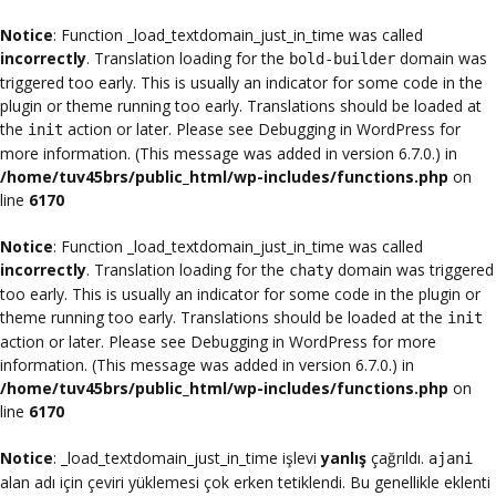
Notice
: Function _load_textdomain_just_in_time was called
incorrectly
. Translation loading for the
domain was
bold-builder
triggered too early. This is usually an indicator for some code in the
plugin or theme running too early. Translations should be loaded at
the
action or later. Please see
Debugging in WordPress
for
init
more information. (This message was added in version 6.7.0.) in
/home/tuv45brs/public_html/wp-includes/functions.php
on
line
6170
Notice
: Function _load_textdomain_just_in_time was called
incorrectly
. Translation loading for the
domain was triggered
chaty
too early. This is usually an indicator for some code in the plugin or
theme running too early. Translations should be loaded at the
init
action or later. Please see
Debugging in WordPress
for more
information. (This message was added in version 6.7.0.) in
/home/tuv45brs/public_html/wp-includes/functions.php
on
line
6170
Notice
: _load_textdomain_just_in_time işlevi
yanlış
çağrıldı.
ajani
alan adı için çeviri yüklemesi çok erken tetiklendi. Bu genellikle eklenti