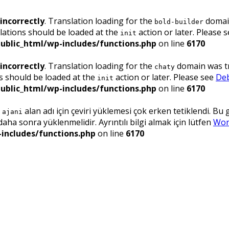
incorrectly
. Translation loading for the
domain
bold-builder
lations should be loaded at the
action or later. Please 
init
ublic_html/wp-includes/functions.php
on line
6170
incorrectly
. Translation loading for the
domain was tri
chaty
ns should be loaded at the
action or later. Please see
Deb
init
ublic_html/wp-includes/functions.php
on line
6170
.
alan adı için çeviri yüklemesi çok erken tetiklendi. Bu
ajani
ha sonra yüklenmelidir. Ayrıntılı bilgi almak için lütfen
Wor
includes/functions.php
on line
6170