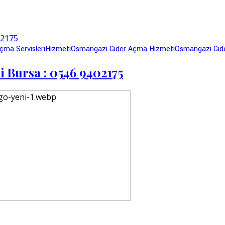
çma Servisleri
Hizmeti
Osmangazi Gider Açma Hizmeti
Osmangazi Gid
 Bursa : 0546 9402175