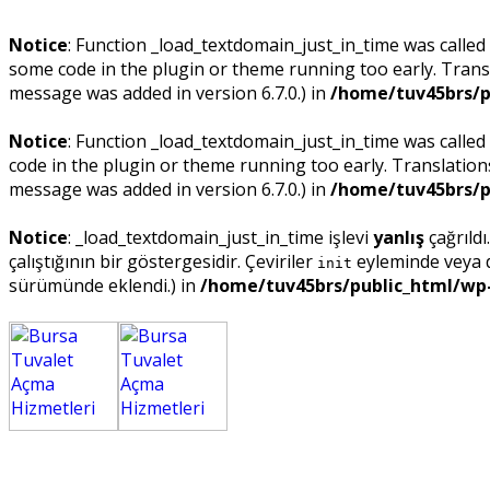
Notice
: Function _load_textdomain_just_in_time was called
some code in the plugin or theme running too early. Trans
message was added in version 6.7.0.) in
/home/tuv45brs/p
Notice
: Function _load_textdomain_just_in_time was called
code in the plugin or theme running too early. Translatio
message was added in version 6.7.0.) in
/home/tuv45brs/p
Notice
: _load_textdomain_just_in_time işlevi
yanlış
çağrıldı
çalıştığının bir göstergesidir. Çeviriler
eyleminde veya da
init
sürümünde eklendi.) in
/home/tuv45brs/public_html/wp-