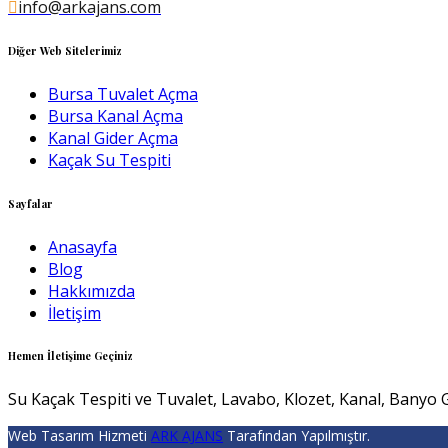
info@arkajans.com
Diğer Web Sitelerimiz
Bursa Tuvalet Açma
Bursa Kanal Açma
Kanal Gider Açma
Kaçak Su Tespiti
Sayfalar
Anasayfa
Blog
Hakkımızda
İletişim
Hemen İletişime Geçiniz
Su Kaçak Tespiti ve Tuvalet, Lavabo, Klozet, Kanal, Banyo G
Web Tasarım Hizmeti
ARK AJANS
Tarafından Yapılmıştır.