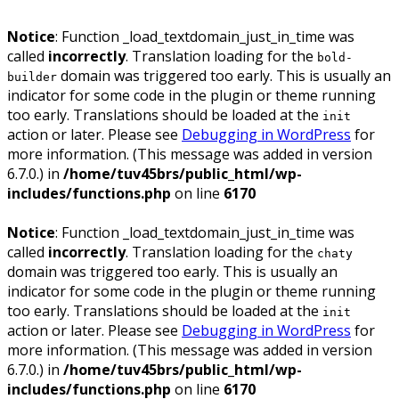
Notice
: Function _load_textdomain_just_in_time was
called
incorrectly
. Translation loading for the
bold-
domain was triggered too early. This is usually an
builder
indicator for some code in the plugin or theme running
too early. Translations should be loaded at the
init
action or later. Please see
Debugging in WordPress
for
more information. (This message was added in version
6.7.0.) in
/home/tuv45brs/public_html/wp-
includes/functions.php
on line
6170
Notice
: Function _load_textdomain_just_in_time was
called
incorrectly
. Translation loading for the
chaty
domain was triggered too early. This is usually an
indicator for some code in the plugin or theme running
too early. Translations should be loaded at the
init
action or later. Please see
Debugging in WordPress
for
more information. (This message was added in version
6.7.0.) in
/home/tuv45brs/public_html/wp-
includes/functions.php
on line
6170