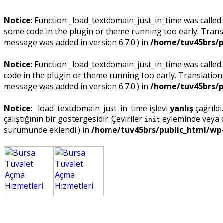
Notice
: Function _load_textdomain_just_in_time was called
some code in the plugin or theme running too early. Trans
message was added in version 6.7.0.) in
/home/tuv45brs/p
Notice
: Function _load_textdomain_just_in_time was called
code in the plugin or theme running too early. Translatio
message was added in version 6.7.0.) in
/home/tuv45brs/p
Notice
: _load_textdomain_just_in_time işlevi
yanlış
çağrıldı
çalıştığının bir göstergesidir. Çeviriler
eyleminde veya da
init
sürümünde eklendi.) in
/home/tuv45brs/public_html/wp-