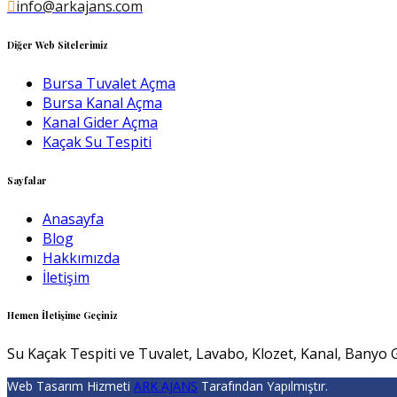
info@arkajans.com
Diğer Web Sitelerimiz
Bursa Tuvalet Açma
Bursa Kanal Açma
Kanal Gider Açma
Kaçak Su Tespiti
Sayfalar
Anasayfa
Blog
Hakkımızda
İletişim
Hemen İletişime Geçiniz
Su Kaçak Tespiti ve Tuvalet, Lavabo, Klozet, Kanal, Banyo G
Web Tasarım Hizmeti
ARK AJANS
Tarafından Yapılmıştır.