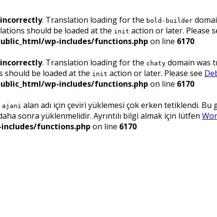
incorrectly
. Translation loading for the
domain
bold-builder
lations should be loaded at the
action or later. Please 
init
ublic_html/wp-includes/functions.php
on line
6170
incorrectly
. Translation loading for the
domain was tri
chaty
ns should be loaded at the
action or later. Please see
Deb
init
ublic_html/wp-includes/functions.php
on line
6170
.
alan adı için çeviri yüklemesi çok erken tetiklendi. Bu
ajani
ha sonra yüklenmelidir. Ayrıntılı bilgi almak için lütfen
Wor
includes/functions.php
on line
6170