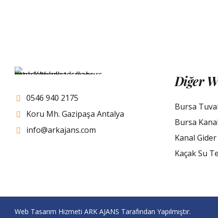
Diğer W
0546 940 2175
Bursa Tuva
Koru Mh. Gazipaşa Antalya
Bursa Kana
info@arkajans.com
Kanal Gider
Kaçak Su Te
Web Tasarım Hizmeti
ARK AJANS
Tarafından Yapılmıştır.