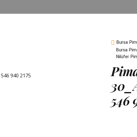
Bursa Pim
Bursa Pim
Nilüfer P
Pima
30_A
546 