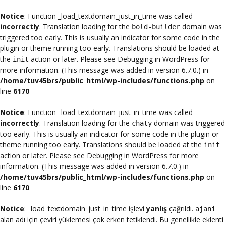
Notice
: Function _load_textdomain_just_in_time was called
incorrectly
. Translation loading for the
domain was
bold-builder
triggered too early. This is usually an indicator for some code in the
plugin or theme running too early. Translations should be loaded at
the
action or later. Please see
Debugging in WordPress
for
init
more information. (This message was added in version 6.7.0.) in
/home/tuv45brs/public_html/wp-includes/functions.php
on
line
6170
Notice
: Function _load_textdomain_just_in_time was called
incorrectly
. Translation loading for the
domain was triggered
chaty
too early. This is usually an indicator for some code in the plugin or
theme running too early. Translations should be loaded at the
init
action or later. Please see
Debugging in WordPress
for more
information. (This message was added in version 6.7.0.) in
/home/tuv45brs/public_html/wp-includes/functions.php
on
line
6170
Notice
: _load_textdomain_just_in_time işlevi
yanlış
çağrıldı.
ajani
alan adı için çeviri yüklemesi çok erken tetiklendi. Bu genellikle eklenti