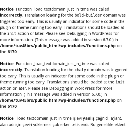
Notice
: Function _load_textdomain_just_in_time was called
incorrectly
. Translation loading for the
domain was
bold-builder
triggered too early. This is usually an indicator for some code in the
plugin or theme running too early. Translations should be loaded at
the
action or later. Please see
Debugging in WordPress
for
init
more information. (This message was added in version 6.7.0.) in
/home/tuv45brs/public_html/wp-includes/functions.php
on
line
6170
Notice
: Function _load_textdomain_just_in_time was called
incorrectly
. Translation loading for the
domain was triggered
chaty
too early. This is usually an indicator for some code in the plugin or
theme running too early. Translations should be loaded at the
init
action or later. Please see
Debugging in WordPress
for more
information. (This message was added in version 6.7.0.) in
/home/tuv45brs/public_html/wp-includes/functions.php
on
line
6170
Notice
: _load_textdomain_just_in_time işlevi
yanlış
çağrıldı.
ajani
alan adı için çeviri yüklemesi çok erken tetiklendi. Bu genellikle eklenti