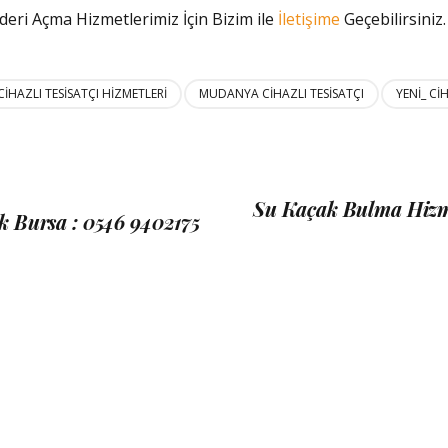
deri Açma Hizmetlerimiz İçin Bizim ile
İletişime
Geçebilirsiniz
CIHAZLI TESISATÇI HIZMETLERI
MUDANYA CIHAZLI TESISATÇI
YENI_ CI
Su Kaçak Bulma Hizme
k Bursa : 0546 9402175