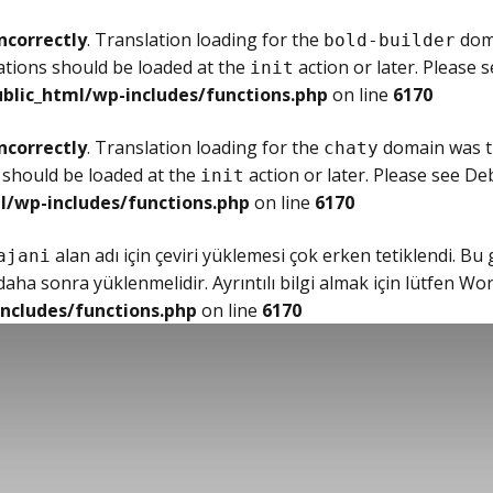
ncorrectly
. Translation loading for the
doma
bold-builder
ations should be loaded at the
action or later. Please 
init
blic_html/wp-includes/functions.php
on line
6170
ncorrectly
. Translation loading for the
domain was tr
chaty
 should be loaded at the
action or later. Please see
Deb
init
l/wp-includes/functions.php
on line
6170
alan adı için çeviri yüklemesi çok erken tetiklendi. Bu
ajani
ha sonra yüklenmelidir. Ayrıntılı bilgi almak için lütfen
Wor
ncludes/functions.php
on line
6170