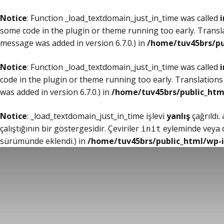
Notice
: Function _load_textdomain_just_in_time was called
i
some code in the plugin or theme running too early. Transl
message was added in version 6.7.0.) in
/home/tuv45brs/pu
Notice
: Function _load_textdomain_just_in_time was called
i
code in the plugin or theme running too early. Translations
was added in version 6.7.0.) in
/home/tuv45brs/public_htm
Notice
: _load_textdomain_just_in_time işlevi
yanlış
çağrıldı.
çalıştığının bir göstergesidir. Çeviriler
eyleminde veya da
init
sürümünde eklendi.) in
/home/tuv45brs/public_html/wp-i