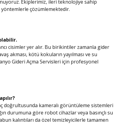
uyoruz. Ekiplerimiz, ileri teknolojiye sahip
li yöntemlerle çözümlemektedir.
abilir.
cı cisimler yer alır. Bu birikintiler zamanla gider
yavaş akması, kötü kokuların yayılması ve su
 Banyo Gideri Açma Servisleri için profesyonel
apılır?
aç doğrultusunda kameralı görüntüleme sistemleri
lığın durumuna göre robot cihazlar veya basınçlı su
 sabun kalıntıları da özel temizleyicilerle tamamen