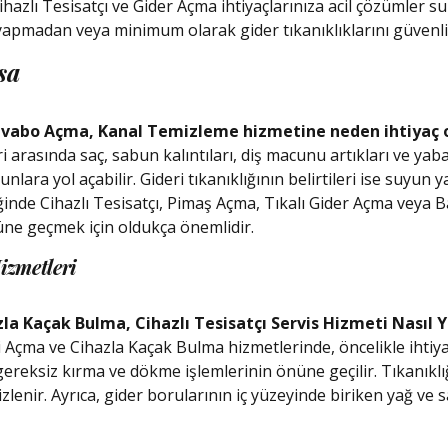
zlı Tesisatçı ve Gider Açma ihtiyaçlarınıza acil çözümler sun
 yapmadan veya minimum olarak gider tıkanıklıklarını güven
sa
avabo Açma, Kanal Temizleme hizmetine neden ihtiyaç ol
 arasında saç, sabun kalıntıları, diş macunu artıkları ve yaban
ra yol açabilir. Gideri tıkanıklığının belirtileri ise suyun 
ldiğinde Cihazlı Tesisatçı, Pimaş Açma, Tıkalı Gider Açma veya
üne geçmek için oldukça önemlidir.
izmetleri
la Kaçak Bulma, Cihazlı Tesisatçı Servis Hizmeti Nasıl Y
Açma ve Cihazla Kaçak Bulma hizmetlerinde, öncelikle ihtiy
e gereksiz kırma ve dökme işlemlerinin önüne geçilir. Tıkanık
mizlenir. Ayrıca, gider borularının iç yüzeyinde biriken yağ ve