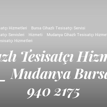
satçı Hizmetleri
Bursa Cihazlı Tesisatçı Servisi
atçı Servisleri
Hizmeti
Mudanya Cihazlı Tesisatçı Hizme
sisatçı Hizmetleri
zlı Tesisatçı Hizm
_ Mudanya Burs
940 2175