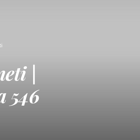
ti
eti |
a 546