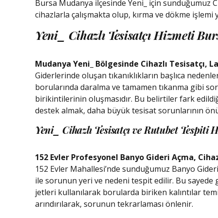
Bursa Mudanya ilçesinde Yeni_ için sunduğumuz Ciha
cihazlarla çalışmakta olup, kırma ve dökme işlemi
Yeni_ Cihazlı Tesisatçı Hizmeti Bur
Mudanya Yeni_ Bölgesinde Cihazlı Tesisatçı, L
Giderlerinde oluşan tıkanıklıkların başlıca nedenleri
borularında daralma ve tamamen tıkanma gibi sorunla
birikintilerinin oluşmasıdır. Bu belirtiler fark edi
destek almak, daha büyük tesisat sorunlarının ön
Yeni_ Cihazlı Tesisatçı ve Rutubet Tespiti H
152 Evler Profesyonel Banyo Gideri Açma, Cihaz
152 Evler Mahallesi’nde sunduğumuz Banyo Gideri 
ile sorunun yeri ve nedeni tespit edilir. Bu sayed
jetleri kullanılarak borularda biriken kalıntılar te
arındırılarak, sorunun tekrarlaması önlenir.